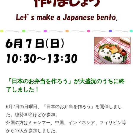
月
n
モ
し
1
k
越
た
2
a
谷
人
日
-
々
k
o
と
s
共
u
に
m
安
o
心
し
「日本のお弁当を作ろう」が大盛況のうちに終
て
暮
了しました！
ら
せ
6月7日の日曜日、「日本のお弁当を作ろう」を開催しまし
る
た。総勢30名ほどが参加。
地
外国の方はミャンマー、中国、インドネシア、フィリピン等
域
から17人が参加しました。