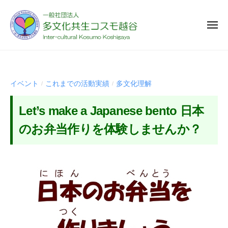
一
ー
コ
般
ン
社
メ
テ
ニ
団
ュ
ン
一
法
様
ー
人
ツ
般
々
多
な
へ
社
イベント
これまでの活動実績
多文化理解
/
/
文
国
ス
団
化
籍
キ
法
Let’s make a Japanese bento 日本
共
や
ッ
人
生
多
のお弁当作りを体験しませんか？
プ
多
コ
様
ス
文
な
2
b
モ
化
文
0
y
越
共
化
2
t
谷
を
生
6
a
背
コ
年
b
景
5
u
ス
と