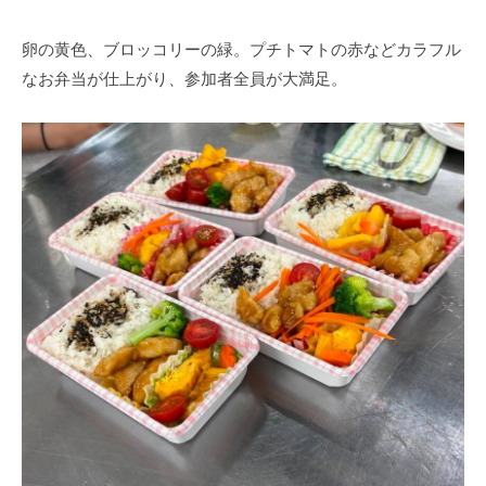
作
り
卵の黄色、ブロッコリーの緑。プチトマトの赤などカラフル
を
なお弁当が仕上がり、参加者全員が大満足。
目
指
め
ざ
し
ま
す
。