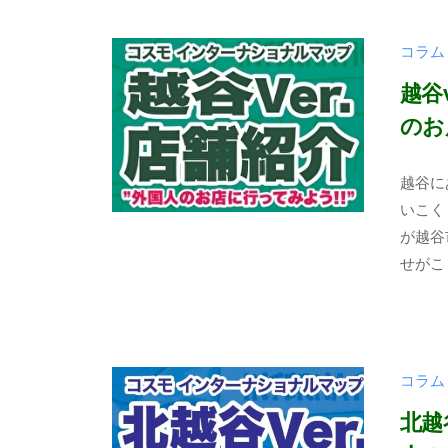
ら
月
n
せ
7
k
コラム
日
a
る
-
地
越谷
k
域
のお
o
作
s
2
b
り
越谷に
u
0
y
を
いこく
m
2
t
目
が越谷
o
4
a
指
せがこ
年
b
め
4
u
ざ
月
n
し
7
k
ま
コラム
日
a
す
-
北越
。
k