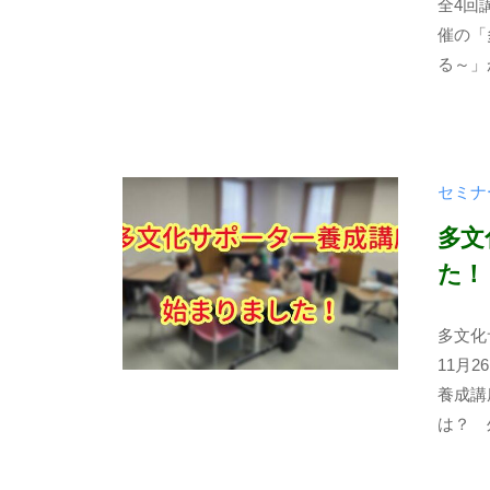
全4回
o
2
t
催の「
3
a
る～」が
年
b
1
u
1
n
月
k
セミナ
7
a
日
-
多文
k
た！
o
s
2
b
多文化
u
0
y
11月
m
2
t
養成講
o
3
a
は？ 
年
b
1
u