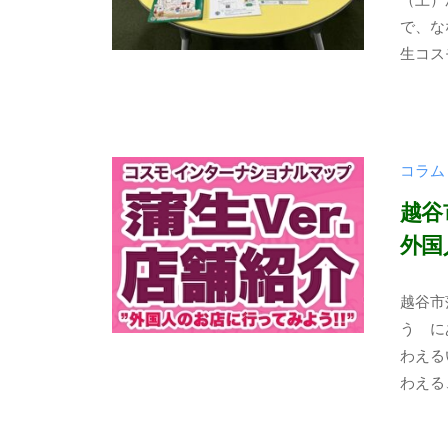
背
2
t
コ
で、な
4
a
景
生コス
ス
年
b
と
モ
6
u
し
月
n
越
た
1
k
谷
人
コラム
日
a
々
-
越谷
と
k
外国
共
o
に
s
2
b
越谷市
安
u
0
y
う に
心
m
2
t
わえる
し
o
4
a
わえる
て
年
b
暮
4
u