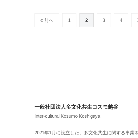
1
n
月
k
投
2
a
« 前へ
1
2
3
4
稿
8
-
日
k
の
o
ペ
s
ー
u
ジ
m
o
送
り
一般社団法人多文化共生コスモ越谷
Inter-cultural Kosumo Koshigaya
2021年1月に設立した、多文化共生に関する事