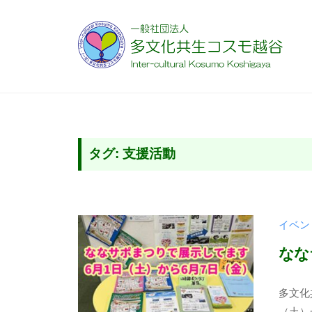
コ
般
ン
社
テ
団
ン
法
一
様
ツ
人
々
般
へ
多
な
社
文
ス
国
団
タグ:
支援活動
化
キ
籍
法
共
ッ
や
人
生
プ
多
コ
多
様
イベン
ス
文
な
モ
なな
化
文
越
化
共
2
b
谷
多文化
を
0
y
生
（土）