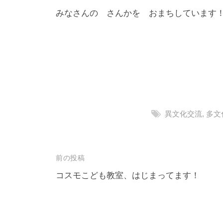
みなさんの さんかを おまちしています
異文化交流
,
多文
投
前の投稿
稿
コスモこども教室、はじまってます！
ナ
ビ