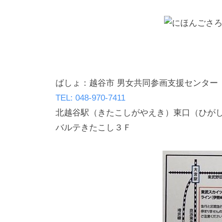
ら
せ
る
地
域
作
ばしょ：越谷市 男女共同参画支援センター
り
TEL: 048-970-7411
を
北越谷駅（きたこしがやえき）東口（ひがし
目
バルテきたこし３Ｆ
指
め
ざ
し
ま
す
。