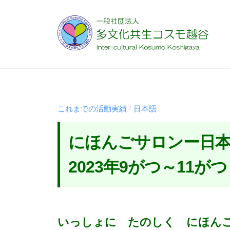
コ
般
ン
社
テ
団
ン
法
一
様
ツ
人
々
般
へ
多
な
社
文
ス
国
団
これまでの活動実績
日本語
/
化
キ
籍
法
共
ッ
や
にほんごサロンー日
人
生
プ
多
コ
多
2023年9がつ～11がつ
様
ス
文
な
モ
化
文
越
2
b
化
共
谷
0
y
いっしょに たのしく にほん
を
生
2
t