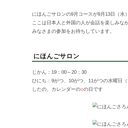
背
3
a
コ
景
にほんごサロンの9月コースが9月13日（水
年
b
ス
と
ここは日本人と外国の人が会話を楽しみな
9
u
モ
し
月
n
みなさまの参加をお待ちしています。
越
た
4
k
谷
人
日
a
-
々
にほんごサロン
k
と
o
共
じかん：19：00～20：30
s
に
ひにち：9がつ、10がつ、11がつの水曜日
u
安
したの、カレンダーの
○
の日です
m
心
o
し
て
暮