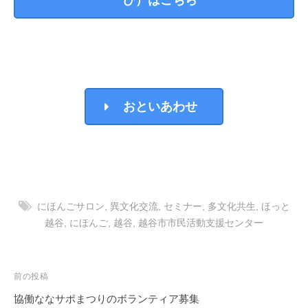
おといあわせ
にほんごサロン
,
異文化交流
,
セミナー
,
多文化共生
,
ほっと
越谷
,
にほんご
,
越谷
,
越谷市市民活動支援センター
投
前の投稿
稿
協働ななサポまつりのボランティア募集