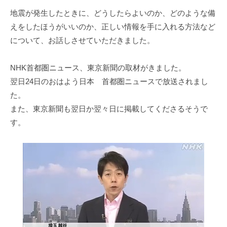
作
地震が発生したときに、どうしたらよいのか、どのような備
り
を
えをしたほうがいいのか、正しい情報を手に入れる方法など
目
について、お話しさせていただきました。
指
め
NHK首都圏ニュース、東京新聞の取材がきました。
ざ
翌日24日のおはよう日本 首都圏ニュースで放送されまし
し
た。
ま
また、東京新聞も翌日か翌々日に掲載してくださるそうで
す
す。
。