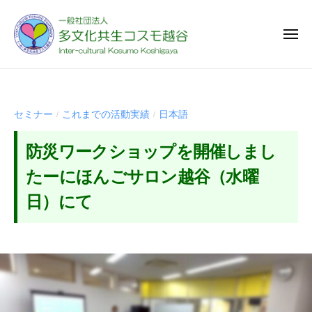
一
ー
コ
般
ン
社
メ
テ
ニ
団
ュ
ン
一
法
様
ー
人
ツ
般
々
多
な
へ
社
セミナー
これまでの活動実績
日本語
/
/
文
国
ス
団
化
籍
キ
法
防災ワークショップを開催しまし
共
や
ッ
人
生
多
たーにほんごサロン越谷（水曜
プ
多
コ
様
日）にて
ス
文
な
モ
化
文
越
2
b
共
化
谷
0
y
を
生
2
t
背
コ
5
a
景
ス
年
b
と