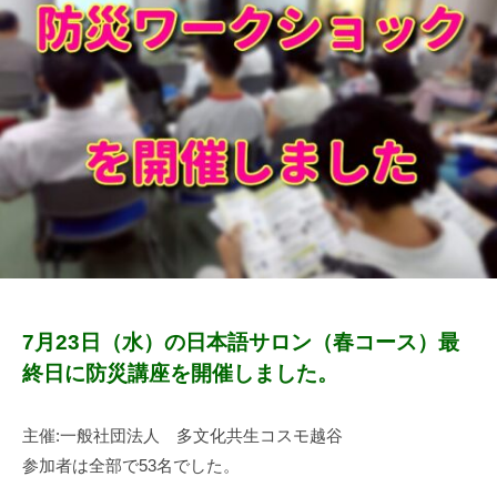
モ
7
u
し
越
月
n
た
2
k
谷
人
4
a
々
日
-
と
k
共
o
に
s
安
u
心
m
し
o
て
暮
7月23日（水）の日本語サロン（春コース）最
ら
終日に防災講座を開催しました。
せ
る
主催:一般社団法人 多文化共生コスモ越谷
地
参加者は全部で53名でした。
域