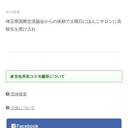
ナ
ビ
次の投稿
ゲ
埼玉県国際交流協会からの依頼で土曜日にほんごサロンに高
ー
校生を受け入れ
シ
ョ
ン
多文化共生コスモ越谷について
団体概要
入会について
Facebook