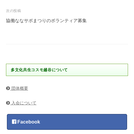
ナ
ビ
次の投稿
ゲ
協働ななサポまつりのボランティア募集
ー
シ
ョ
ン
多文化共生コスモ越谷について
団体概要
入会について
Facebook