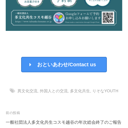
おといあわせ/Contact us
異文化交流
,
外国人との交流
,
多文化共生
,
りそなYOUTH
投
前の投稿
稿
一般社団法人多文化共生コスモ越谷の年次総会終了のご報告