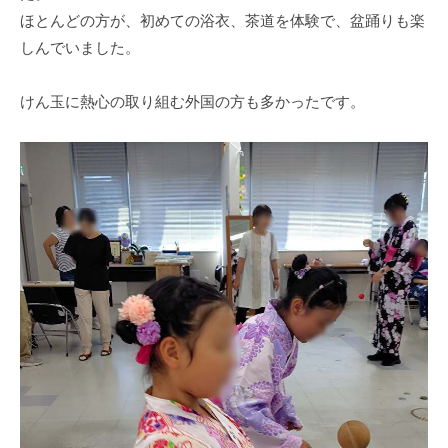
作
ほとんどの方が、初めての浴衣、茶道を体験で、盆踊りも楽
り
しんでいました。
を
目
指
けん玉に熱心の取り組む外国の方も多かったです。
め
ざ
し
ま
す
。