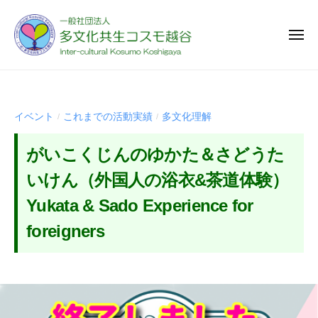
一
ー
コ
般
ン
社
メ
テ
ニ
団
ュ
ン
一
法
様
ー
人
ツ
般
々
多
な
へ
社
イベント
これまでの活動実績
多文化理解
/
/
文
国
ス
団
化
籍
キ
法
がいこくじんのゆかた＆さどうた
共
や
ッ
人
生
多
いけん（外国人の浴衣&茶道体験）
プ
多
コ
様
Yukata & Sado Experience for
ス
文
な
モ
化
foreigners
文
越
共
化
谷
を
生
2
b
背
コ
0
y
景
2
t
ス
と