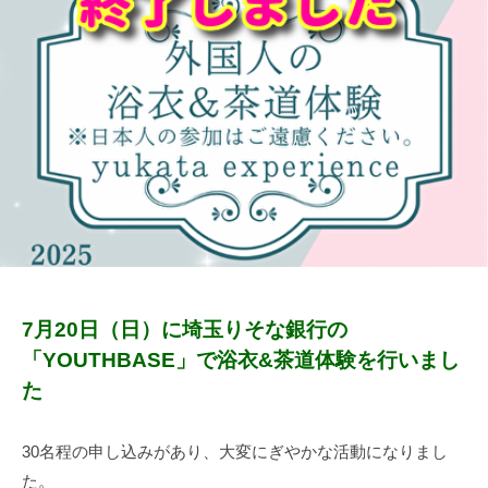
5
a
モ
し
年
b
越
た
7
u
谷
人
月
n
々
7
k
日
a
と
-
共
k
に
o
安
s
心
u
し
m
て
o
暮
7月20日（日）に埼玉りそな銀行の
ら
「YOUTHBASE」で浴衣&茶道体験を行いまし
せ
た
る
地
30名程の申し込みがあり、大変にぎやかな活動になりまし
域
た。